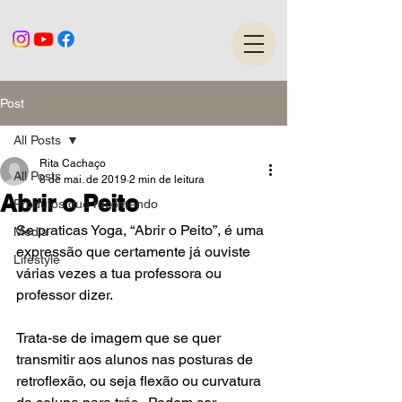
Post
All Posts
Rita Cachaço
All Posts
8 de mai. de 2019
2 min de leitura
Abrir o Peito
Produtos que recomendo
Se praticas Yoga, “Abrir o Peito”, é uma 
Media
expressão que certamente já ouviste 
Lifestyle
várias vezes a tua professora ou 
professor dizer.
Trata-se de imagem que se quer 
transmitir aos alunos nas posturas de 
retroflexão, ou seja flexão ou curvatura 