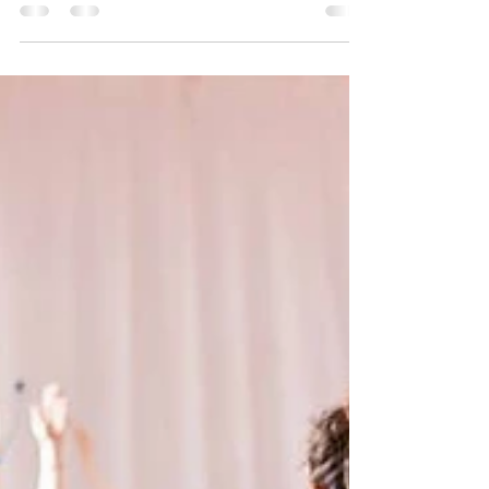
"Depois de uma licenciatura em Comunicação
Empresarial e alguns anos de trabalhos na área
da publicidade, o Yoga surgiu na vida da Rita...