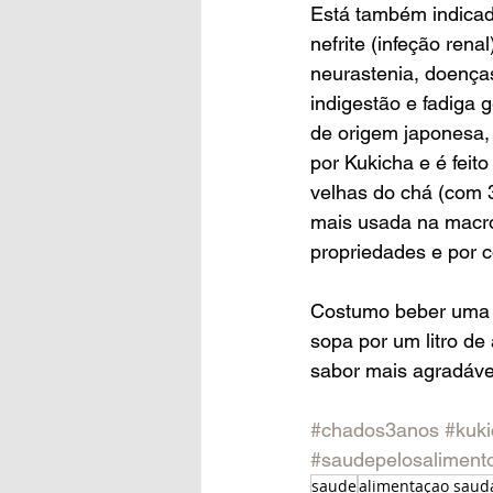
Está também indica
nefrite (infeção renal
neurastenia, doenças
indigestão e fadiga g
de origem japonesa,
por Kukicha e é feit
velhas do chá (com 3
mais usada na macro
propriedades e por c
Costumo beber uma ch
sopa por um litro d
sabor mais agradáve
#chados3anos
#kuk
#saudepelosaliment
saude
alimentaçao saud