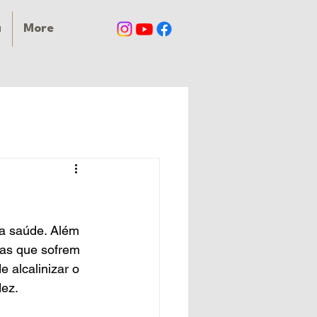
a
More
a saúde. Além 
as que sofrem 
 alcalinizar o 
ez.  