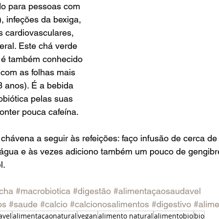
do para pessoas com 
), infeções da bexiga, 
 cardiovasculares, 
eral. Este chá verde 
 é também conhecido 
o com as folhas mais 
 anos). É a bebida 
biótica pelas suas 
onter pouca cafeína.
ávena a seguir às refeições: faço infusão de cerca de 
e água e às vezes adiciono também um pouco de gengibr
l.
icha
#macrobiotica
#digestão
#alimentaçaosaudavel
os
#saude
#calcio
#calcionosalimentos
#digestivo
#alime
avel
alimentaçaonatural
vegan
alimento natural
alimentobio
bio