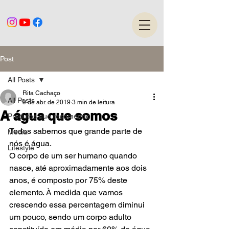
Post
All Posts
Rita Cachaço
All Posts
9 de abr. de 2019
3 min de leitura
A água que somos
Produtos que recomendo
Todos sabemos que grande parte de 
Media
nós é água. 
Lifestyle
O corpo de um ser humano quando 
nasce, até aproximadamente aos dois 
anos, é composto por 75% deste 
elemento. À medida que vamos 
crescendo essa percentagem diminui 
um pouco, sendo um corpo adulto 