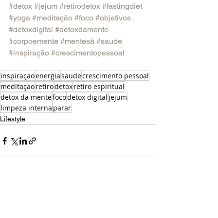
#detox
#jejum
#retirodetox
#fastingdiet
#yoga
#meditação
#foco
#objetivos
#detoxdigital
#detoxdamente
#corpoemente
#mentesã
#saude
#inspiração
#crescimentopessoal
inspiraçao
energia
saude
crescimento pessoal
meditaçao
retiro
detox
retiro espiritual
detox da mente
foco
detox digital
jejum
limpeza interna
parar
Lifestyle
Ver tudo
Posts recentes