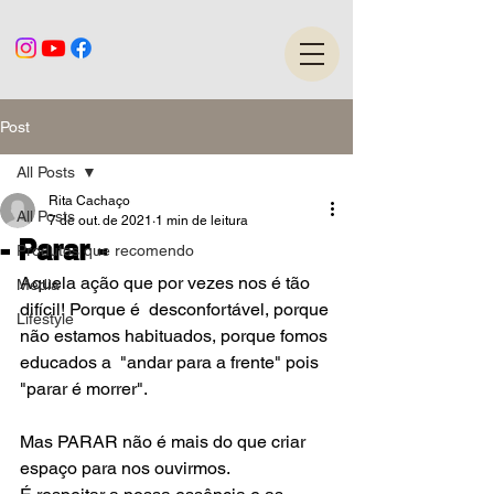
Post
All Posts
Rita Cachaço
All Posts
7 de out. de 2021
1 min de leitura
- Parar -
Produtos que recomendo
Aquela ação que por vezes nos é tão 
Media
difícil! Porque é  desconfortável, porque 
Lifestyle
não estamos habituados, porque fomos 
educados a  "andar para a frente" pois 
"parar é morrer".
Mas PARAR não é mais do que criar 
espaço para nos ouvirmos.