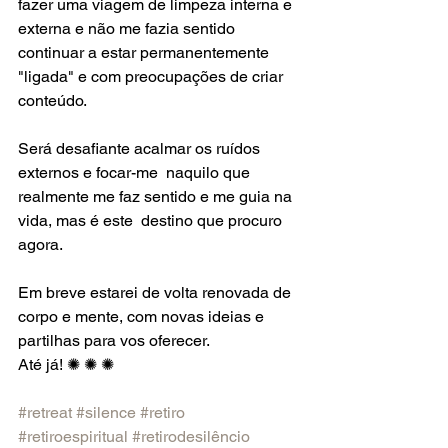
fazer uma viagem de limpeza interna e 
externa e não me fazia sentido  
continuar a estar permanentemente 
"ligada" e com preocupações de criar  
conteúdo.
Será desafiante acalmar os ruídos 
externos e focar-me  naquilo que 
realmente me faz sentido e me guia na 
vida, mas é este  destino que procuro 
agora.
Em breve estarei de volta renovada de 
corpo e mente, com novas ideias e 
partilhas para vos oferecer.
Até já! ✺ ✺ ✺
#retreat
#silence
#retiro
#retiroespiritual
#retirodesilêncio