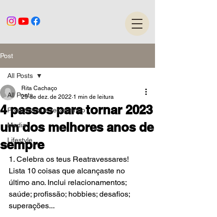
Post
All Posts
Rita Cachaço
All Posts
29 de dez. de 2022
1 min de leitura
4 passos para tornar 2023
Produtos que recomendo
um dos melhores anos de
Media
Lifestyle
sempre
1. Celebra os teus Reatravessares!
Lista 10 coisas que alcançaste no 
último ano. Inclui relacionamentos; 
saúde; profissão; hobbies; desafios; 
superações...