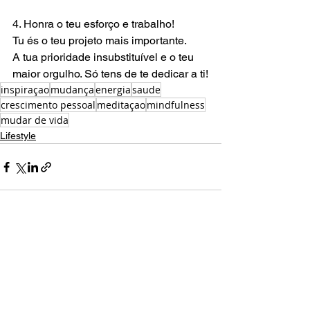
4. Honra o teu esforço e trabalho!
Tu és o teu projeto mais importante.
A tua prioridade insubstituível e o teu 
maior orgulho. Só tens de te dedicar a ti!
inspiraçao
mudança
energia
saude
crescimento pessoal
meditaçao
mindfulness
mudar de vida
Lifestyle
Ver tudo
Posts recentes