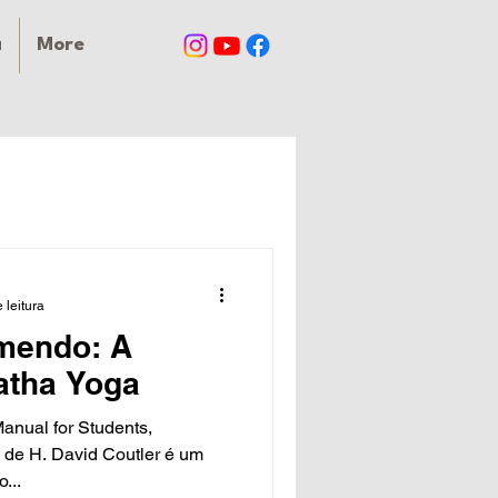
a
More
 leitura
omendo: A
atha Yoga
anual for Students,
" de H. David Coutler é um
...