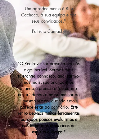
Um agradecimento à Rita
Cachaço, à sua equipa e aos
seus convidados."
Patrícia Camacho
"O Reatravessar provoca em nós
algo incrível. Sermos mais
tolerantes connosco, analisarmo-
nos mais, racionalizarmos
quando é preciso e “deixarmo-
nos ir” dando o nosso melhor ao
mesmo tempo, quando tudo
parece estar ao contrário.
Este
retiro deu-nos muitas ferramentas
para aos poucos evoluirmos e
nos tornarmos mais ricos de
espírito e leveza."