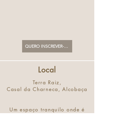
QUERO INSCREVER-ME
Local
Terra Raiz,
Casal da Charneca, Alcobaça
Um espaço tranquilo onde é
possível
estar em plena harmonia com
a Natureza