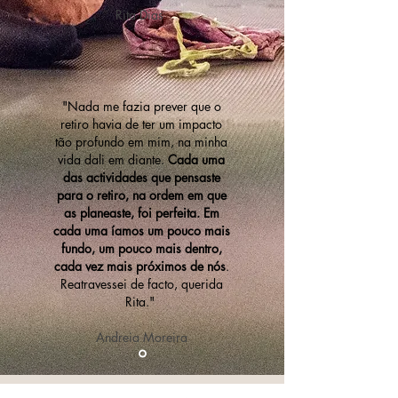
Rita Dias
"Nada me fazia prever que o
retiro havia de ter um impacto
tão profundo em mim, na minha
vida dali em diante.
Cada uma
das actividades que pensaste
para o retiro, na ordem em que
as planeaste, foi perfeita. Em
cada uma íamos um pouco mais
fundo, um pouco mais dentro,
cada vez mais próximos de nós
.
Reatravessei de facto, querida
Rita."
Andreia Moreira