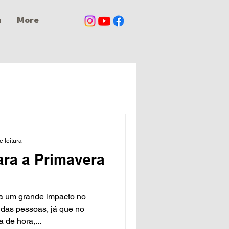
a
More
e leitura
ara a Primavera
za um grande impacto no
 das pessoas, já que no
 de hora,...