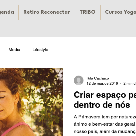
genda
Retiro Reconectar
TRIBO
Cursos Yog
Media
Lifestyle
Rita Cachaço
12 de mar. de 2019
2 min d
Criar espaço p
dentro de nós
A Primavera tem por nature
ânimo e bem-estar das geral
nosso país, além da mudança