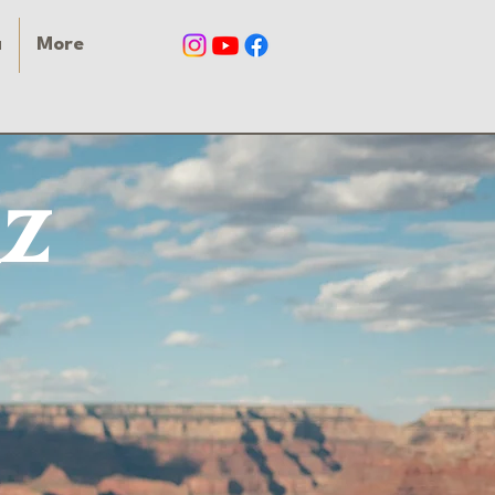
a
More
az