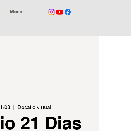
a
More
21/03
  |  
Desafio virtual
io 21 Dias