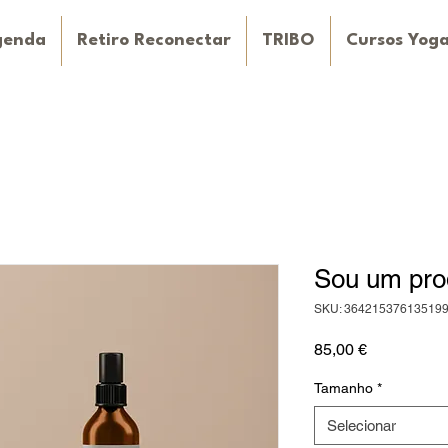
genda
Retiro Reconectar
TRIBO
Cursos Yog
Sou um pro
SKU: 36421537613519
Preço
85,00 €
Tamanho
*
Selecionar