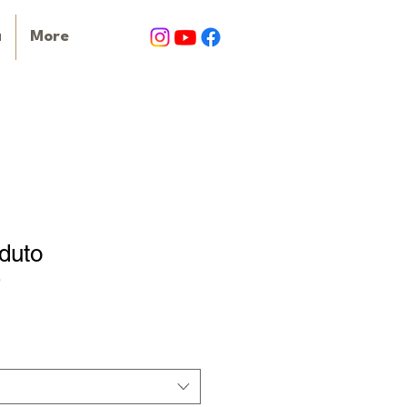
a
More
duto
9